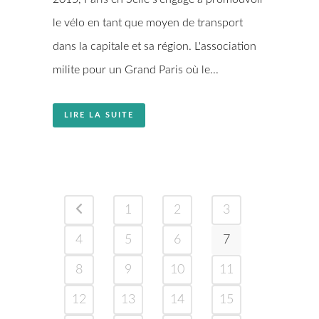
le vélo en tant que moyen de transport
dans la capitale et sa région. L'association
milite pour un Grand Paris où le...
LIRE LA SUITE
1
2
3
4
5
6
7
8
9
10
11
12
13
14
15