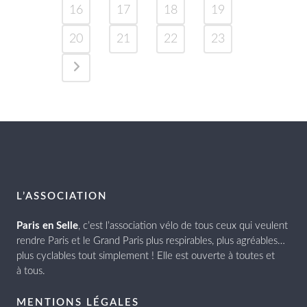
16
17
18
19
20
21
22
23
L’ASSOCIATION
Paris en Selle
, c’est l’association vélo de tous ceux qui veulent
rendre Paris et le Grand Paris plus respirables, plus agréables…
plus cyclables tout simplement ! Elle est ouverte à toutes et
à tous.
MENTIONS LÉGALES