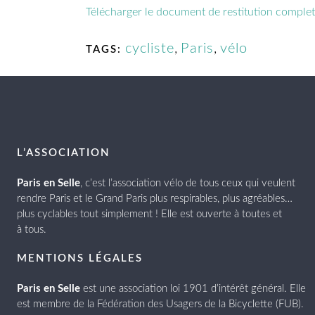
Télécharger le document de restitution comple
cycliste
,
Paris
,
vélo
TAGS:
L’ASSOCIATION
Paris en Selle
, c’est l’association vélo de tous ceux qui veulent
rendre Paris et le Grand Paris plus respirables, plus agréables…
plus cyclables tout simplement ! Elle est ouverte à toutes et
à tous.
MENTIONS LÉGALES
Paris en Selle
est une association loi 1901 d’intérêt général. Elle
est membre de la Fédération des Usagers de la Bicyclette (FUB).