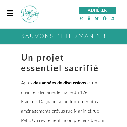
ADHÉRER
PeS sur Instagra
PeS sur Mast
PeS sur Bl
PeS sur
PeS 
SAUVONS PETIT/MANIN !
Un projet
essentiel sacrifié
Après
des années de discussions
et un
chantier démarré, le maire du 19e,
François Dagnaud, abandonne certains
aménagements prévus rue Manin et rue
Petit. Un revirement incompréhensible qui