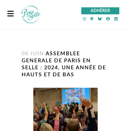
ADHÉRER
PeS sur Instagra
PeS sur Mast
PeS sur Bl
PeS sur
PeS 
08 JUIN
ASSEMBLEE
GENERALE DE PARIS EN
SELLE : 2024, UNE ANNÉE DE
HAUTS ET DE BAS