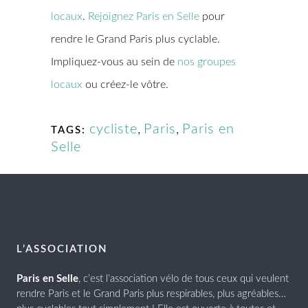
locaux
.
Rejoignez Paris en Selle
pour
rendre le Grand Paris plus cyclable.
Impliquez-vous au sein de
nos groupes
locaux
ou créez-le vôtre.
cycliste
,
Paris
,
Paris en
TAGS:
Selle
L’ASSOCIATION
Paris en Selle
, c’est l’association vélo de tous ceux qui veulent
rendre Paris et le Grand Paris plus respirables, plus agréables…