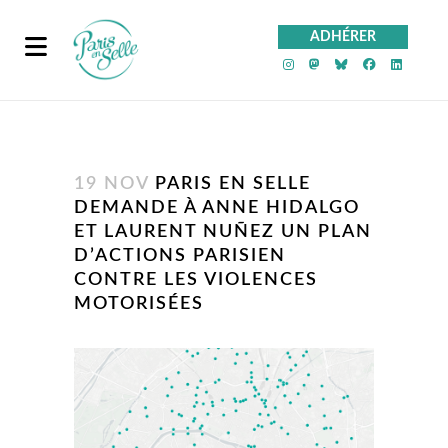
ADHÉRER
PeS sur Instagra
PeS sur Mast
PeS sur Bl
PeS sur
PeS 
19 NOV
PARIS EN SELLE
DEMANDE À ANNE HIDALGO
ET LAURENT NUÑEZ UN PLAN
D’ACTIONS PARISIEN
CONTRE LES VIOLENCES
MOTORISÉES