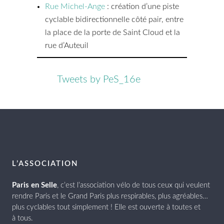
Rue Michel-Ange
: création d’une piste
cyclable bidirectionnelle côté pair, entre
la place de la porte de Saint Cloud et la
rue d’Auteuil
Tweets by PeS_16e
L’ASSOCIATION
Paris en Selle
, c’est l’association vélo de tous ceux qui veulent
rendre Paris et le Grand Paris plus respirables, plus agréables…
plus cyclables tout simplement ! Elle est ouverte à toutes et
à tous.