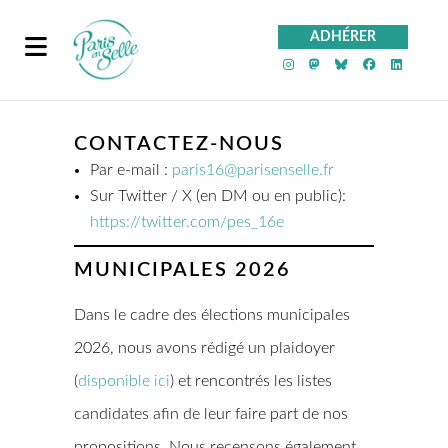
ADHÉRER
PeS sur Instagra
PeS sur Mast
PeS sur Bl
PeS sur
PeS 
CONTACTEZ-NOUS
Par e‑mail :
paris16@parisenselle.fr
Sur Twitter / X (en DM ou en public):
https://twitter.com/pes_16e
MUNICIPALES 2026
Dans le cadre des élections municipales
2026, nous avons rédigé un plaidoyer
(
disponible ici
) et rencontrés les listes
candidates afin de leur faire part de nos
propositions. Nous recensons également