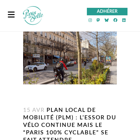
ADHÉRER
PeS sur Instagra
PeS sur Mast
PeS sur Bl
PeS sur
PeS 
15 AVR
PLAN LOCAL DE
MOBILITÉ (PLM) : L’ESSOR DU
VÉLO CONTINUE MAIS LE
“PARIS 100% CYCLABLE” SE