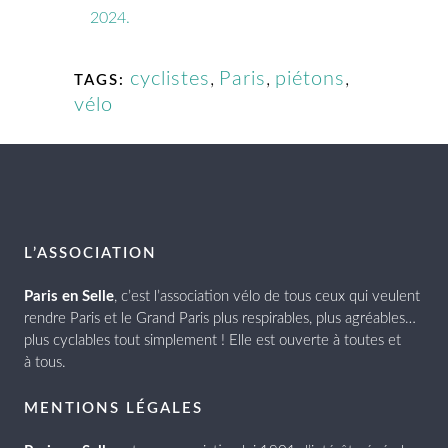
2024.
cyclistes
,
Paris
,
piétons
,
TAGS:
vélo
L’ASSOCIATION
Paris en Selle
, c’est l’association vélo de tous ceux qui veulent
rendre Paris et le Grand Paris plus respirables, plus agréables…
plus cyclables tout simplement ! Elle est ouverte à toutes et
à tous.
MENTIONS LÉGALES