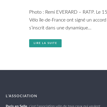
Photo : Remi EVERARD – RATP. Le 15 jui
Vélo île-de-France ont signé un accord 
s’inscrit dans une dynamique...
LIRE LA SUITE
L’ASSOCIATION
Paris en Selle
, c’est l’association vélo de tous ceux qui veulent