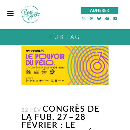
ADHÉRER
PeS sur Instagra
PeS sur Mast
PeS sur Bl
PeS sur
PeS 
FUB TAG
CONGRÈS DE
22 FÉV
LA FUB, 27 – 28
FÉVRIER : LE