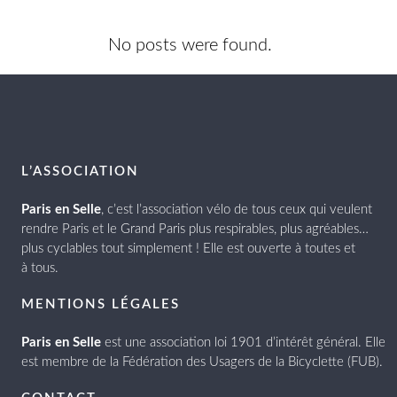
No posts were found.
L’ASSOCIATION
Paris en Selle
, c’est l’association vélo de tous ceux qui veulent
rendre Paris et le Grand Paris plus respirables, plus agréables…
plus cyclables tout simplement ! Elle est ouverte à toutes et
à tous.
MENTIONS LÉGALES
Paris en Selle
est une association loi 1901 d’intérêt général. Elle
est membre de la Fédération des Usagers de la Bicyclette (FUB).