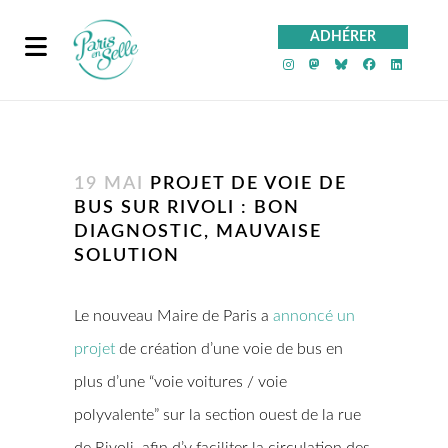
ADHÉRER
PeS sur Instagra
PeS sur Mast
PeS sur Bl
PeS sur
PeS 
19 MAI
PROJET DE VOIE DE
BUS SUR RIVOLI : BON
DIAGNOSTIC, MAUVAISE
SOLUTION
Le nouveau Maire de Paris a
annoncé un
projet
de création d’une voie de bus en
plus d’une “voie voitures / voie
polyvalente” sur la section ouest de la rue