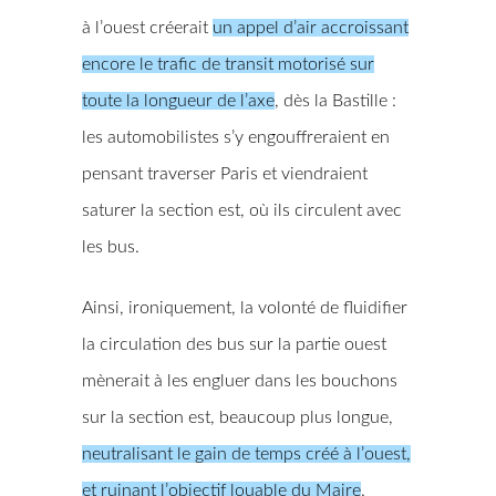
à l’ouest créerait
un appel d’air accroissant
encore le trafic de transit motorisé sur
toute la longueur de l’axe
, dès la Bastille :
les automobilistes s’y engouffreraient en
pensant traverser Paris et viendraient
saturer la section est, où ils circulent avec
les bus.
Ainsi, ironiquement, la volonté de fluidifier
la circulation des bus sur la partie ouest
mènerait à les engluer dans les bouchons
sur la section est, beaucoup plus longue,
neutralisant le gain de temps créé à l’ouest,
et ruinant l’objectif louable du Maire
.