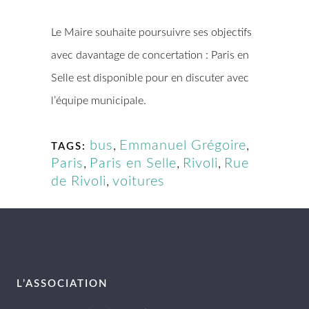
Le Maire souhaite poursuivre ses objectifs
avec davantage de concertation : Paris en
Selle est disponible pour en discuter avec
l’équipe municipale.
bus
,
Emmanuel Grégoire
,
TAGS:
Paris
,
Paris en Selle
,
Rivoli
,
Rue
de Rivoli
,
voitures
L’ASSOCIATION