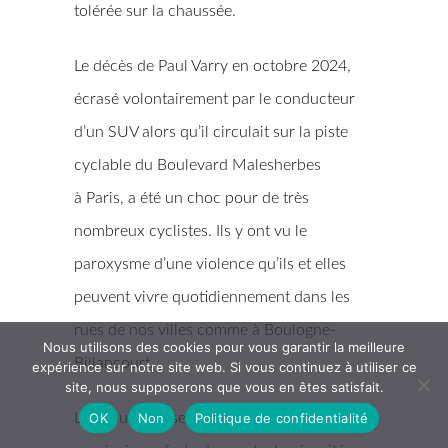
tolérée sur la chaussée.
Le décès de Paul Varry en octobre 2024,
écrasé volontairement par le conducteur
d’un SUV alors qu’il circulait sur la piste
cyclable du Boulevard Malesherbes
à Paris, a été un choc pour de très
nombreux cyclistes. Ils y ont vu le
paroxysme d’une violence qu’ils et elles
peuvent vivre quotidiennement dans les
rues de nos villes comme à Boulogne-
Nous utilisons des cookies pour vous garantir la meilleure
Billancourt.
expérience sur notre site web. Si vous continuez à utiliser ce
site, nous supposerons que vous en êtes satisfait.
OK
Non
Politique de confidentialité
Les Boulonnaises et les Boulonnais ont