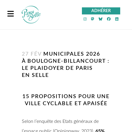
ADHÉRER
PeS sur Instagra
PeS sur Mast
PeS sur Bl
PeS sur
PeS 
27 FÉV
MUNICIPALES 2026
À BOULOGNE-BILLANCOURT :
LE PLAIDOYER DE PARIS
EN SELLE
15 PROPOSITIONS POUR UNE
VILLE CYCLABLE ET APAISÉE
Selon l’enquête des Etats généraux de
l’espace public (Opinionway, 2023),
65%