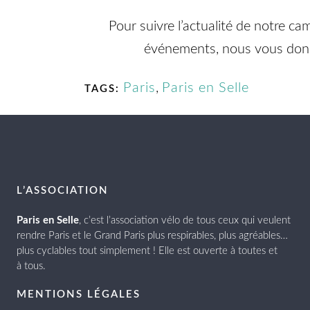
Pour suivre l’actualité de notre c
événements, nous vous donno
Paris
,
Paris en Selle
TAGS:
L’ASSOCIATION
Paris en Selle
, c’est l’association vélo de tous ceux qui veulent
rendre Paris et le Grand Paris plus respirables, plus agréables…
plus cyclables tout simplement ! Elle est ouverte à toutes et
à tous.
MENTIONS LÉGALES