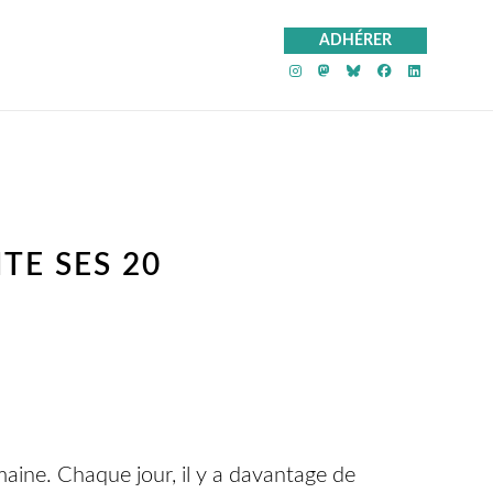
ADHÉRER
PeS sur Instagram
PeS sur Mastod
PeS sur Blue
PeS sur F
PeS sur
TE SES 20
aine. Chaque jour, il y a davantage de