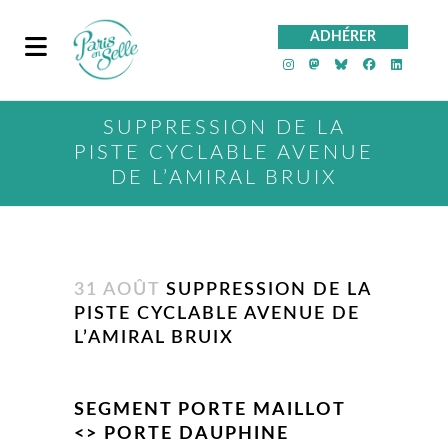
ADHÉRER
PeS sur Instagra
PeS sur Mast
PeS sur Bl
PeS sur
PeS 
SUPPRESSION DE LA
PISTE CYCLABLE AVENUE
DE L’AMIRAL BRUIX
31 AOÛT
SUPPRESSION DE LA
PISTE CYCLABLE AVENUE DE
L’AMIRAL BRUIX
SEGMENT PORTE MAILLOT
<> PORTE DAUPHINE