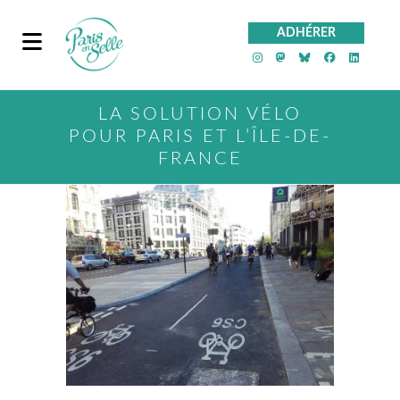
ADHÉRER
PeS sur Instagra
PeS sur Mast
PeS sur Bl
PeS sur
PeS 
LA SOLUTION VÉLO
POUR PARIS ET L’ÎLE-DE-
FRANCE