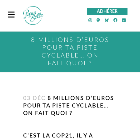
ADHÉRER
PeS sur Instagra
PeS sur Mast
PeS sur Bl
PeS sur
PeS 
8 MILLIONS D’EUROS
POUR TA PISTE
CYCLABLE… ON
FAIT QUOI ?
03 DÉC
8 MILLIONS D’EUROS
POUR TA PISTE CYCLABLE…
ON FAIT QUOI ?
C’EST LA COP21, IL Y A